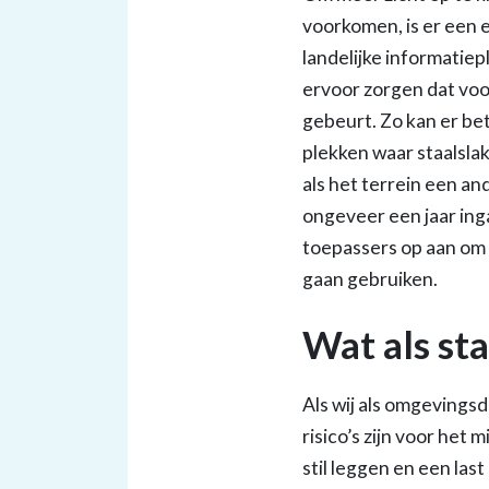
voorkomen, is er een 
landelijke informatiep
ervoor zorgen dat voo
gebeurt. Zo kan er be
plekken waar staalsla
als het terrein een an
ongeveer een jaar inga
toepassers op aan om n
gaan gebruiken.
Wat als st
Als wij als omgevings
risico’s zijn voor het
stil leggen en een la