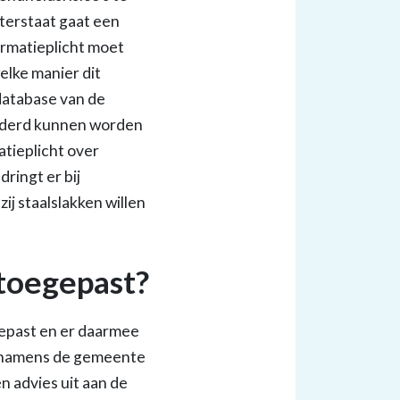
aterstaat gaat een
ormatieplicht moet
elke manier dit
database van de
wijderd kunnen worden
atieplicht over
ringt er bij
ij staalslakken willen
 toegepast?
gepast en er daarmee
erk namens de gemeente
 advies uit aan de