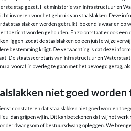
eerste stap gezet. Het ministerie van Infrastructuur en W
licht invoeren voor het gebruik van staalslakken. Deze inf
rdat staalslakken worden gebruikt, bekend is waar en op w
ter toezicht worden gehouden. En zo ontstaat er ook een 
kken liggen, zodat de staalslakken op een juiste wijze ver
dere bestemming krijgt. De verwachting is dat deze inform
at. De staatssecretaris van Infrastructuur en Waterstaat d
u al vooraf in overleg te gaan met het bevoegd gezag, als z
aalslakken niet goed worden
dienst constateren dat staalslakken niet goed worden toe
 milieu, dan grijpen wij in. Dit kan betekenen dat wij het w
st onder dwangsom of bestuursdwang opleggen. We brengen