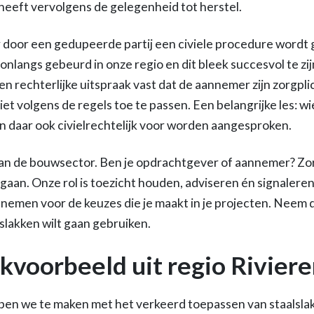
 heeft vervolgens de gelegenheid tot herstel.
r door een gedupeerde partij een civiele procedure wordt 
s onlangs gebeurd in onze regio en dit bleek succesvol te z
een rechterlijke uitspraak vast dat de aannemer zijn zorgp
iet volgens de regels toe te passen. Een belangrijke les: wi
an daar ook civielrechtelijk voor worden aangesproken.
n de bouwsector. Ben je opdrachtgever of aannemer? Zorg
gaan. Onze rol is toezicht houden, adviseren én signaleren
nemen voor de keuzes die je maakt in je projecten. Neem 
alslakken wilt gaan gebruiken.
jkvoorbeeld uit regio Rivier
ben we te maken met het verkeerd toepassen van staalslakke