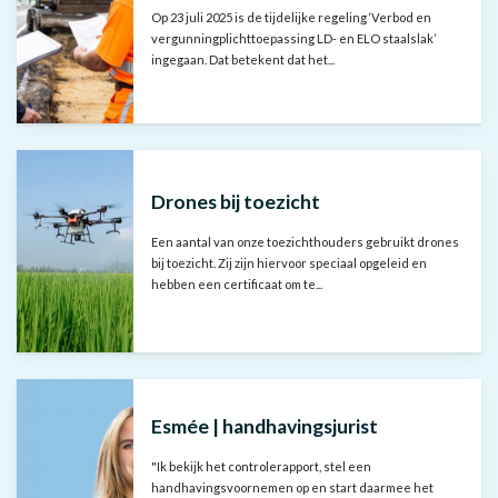
Op 23 juli 2025 is de tijdelijke regeling ‘Verbod en
vergunningplichttoepassing LD- en ELO staalslak’
ingegaan. Dat betekent dat het...
Drones bij toezicht
Een aantal van onze toezichthouders gebruikt drones
bij toezicht. Zij zijn hiervoor speciaal opgeleid en
hebben een certificaat om te...
Esmée | handhavingsjurist
"Ik bekijk het controlerapport, stel een
handhavingsvoornemen op en start daarmee het