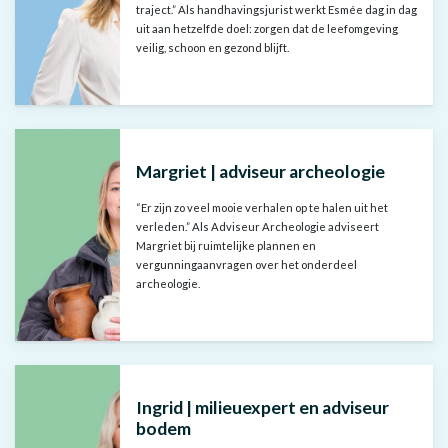
traject.” Als handhavingsjurist werkt Esmée dag in dag
uit aan hetzelfde doel: zorgen dat de leefomgeving
veilig, schoon en gezond blijft.
Margriet | adviseur archeologie
“Er zijn zo veel mooie verhalen op te halen uit het
verleden.” Als Adviseur Archeologie adviseert
Margriet bij ruimtelijke plannen en
vergunningaanvragen over het onderdeel
archeologie.
Ingrid | milieuexpert en adviseur
bodem