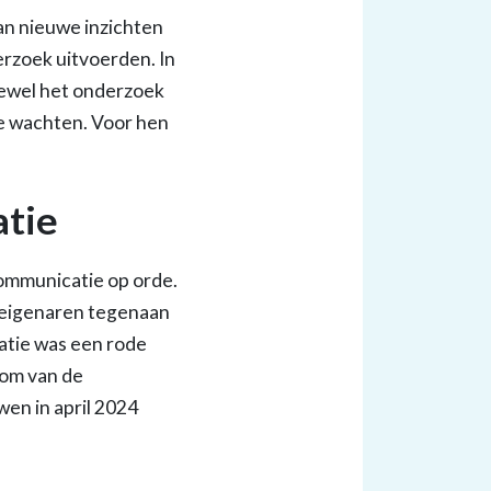
van nieuwe inzichten
rzoek uitvoerden. In
oewel het onderzoek
te wachten. Voor hen
atie
 communicatie op orde.
r eigenaren tegenaan
atie was een rode
rom van de
en in april 2024