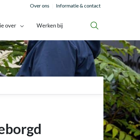
Over ons
Informatie & contact
ie over
Werken bij
ZOEKEN
geborgd