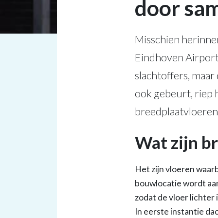
door sa
Misschien herinner
Eindhoven Airport
slachtoffers, maa
ook gebeurt, riep
breedplaatvloeren t
Wat zijn b
Het zijn vloeren waar
bouwlocatie wordt aa
zodat de vloer lichte
In eerste instantie da