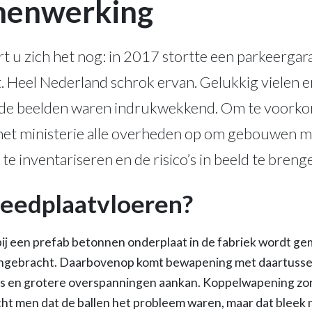
menwerking
t u zich het nog: in 2017 stortte een parkeergara
. Heel Nederland schrok ervan. Gelukkig vielen e
r de beelden waren indrukwekkend. Om te voorkom
 het ministerie alle overheden op om gebouwen m
e inventariseren en de risico’s in beeld te breng
reedplaatvloeren?
bij een prefab betonnen onderplaat in de fabriek wordt ge
ngebracht. Daarbovenop komt bewapening met daartussen h
r is en grotere overspanningen aankan. Koppelwapening z
cht men dat de ballen het probleem waren, maar dat bleek ni