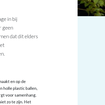
ge in bij
r geen
en dat dit elders
et
en.
maakt en op de
olle plastic ballen,
orgt voor samenhang.
et zo te zijn. Het