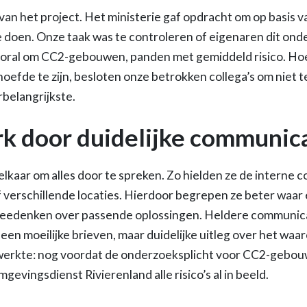
 van het project. Het ministerie gaf opdracht om op basis 
doen. Onze taak was te controleren of eigenaren dit onde
vooral om CC2-gebouwen, panden met gemiddeld risico. H
hoefde te zijn, besloten onze betrokken collega’s om niet 
rbelangrijkste.
k door duidelijke communic
j elkaar om alles door te spreken. Zo hielden ze de interne
 verschillende locaties. Hierdoor begrepen ze beter waa
meedenken over passende oplossingen. Heldere communic
Geen moeilijke brieven, maar duidelijke uitleg over het waa
werkte: nog voordat de onderzoeksplicht voor CC2-gebouw
mgevingsdienst Rivierenland alle risico’s al in beeld.