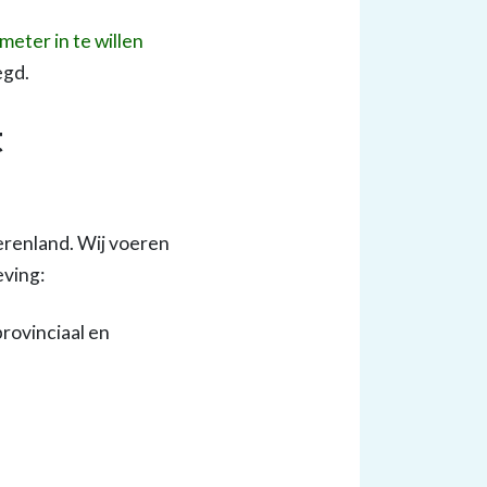
eter in te willen
egd.
t
erenland. Wij voeren
eving:
rovinciaal en