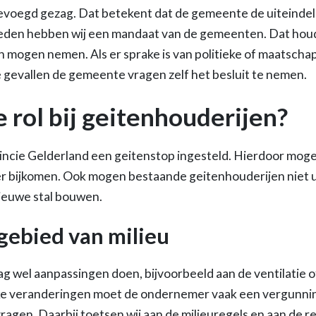
voegd gezag. Dat betekent dat de gemeente de uiteindeli
den hebben wij een mandaat van de gemeenten. Dat houdt 
ogen nemen. Als er sprake is van politieke of maatschap
 gevallen de gemeente vragen zelf het besluit te nemen.
e rol bij geitenhouderijen?
incie Gelderland een geitenstop ingesteld. Hierdoor mog
 bijkomen. Ook mogen bestaande geitenhouderijen niet ui
nieuwe stal bouwen.
gebied van milieu
g wel aanpassingen doen, bijvoorbeeld aan de ventilatie of
lke veranderingen moet de ondernemer vaak een vergunni
agen. Daarbij toetsen wij aan de milieuregels en aan de r