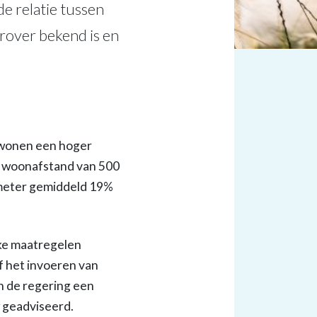
e relatie tussen
rover bekend is en
j wonen een hoger
n woonafstand van 500
 meter gemiddeld 19%
ke maatregelen
f het invoeren van
n de regering een
 geadviseerd.