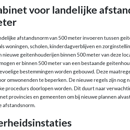
abinet voor landelijke afsta
eter
andelijke afstandsnorm van 500 meter invoeren tussen gei
als woningen, scholen, kinderdagverblijven en zorginstelli
en nieuwe geitenhouderijen binnen 500 meter van deze lo
mogen er binnen 500 meter van een bestaande geitenhou
evoelige bestemmingen worden gebouwd. Deze maatregel
oor omwonenden te beperken. De nieuwe regels zijn nog ni
ke procedurs doorlopen worden. Dit duurt naar verwachting
abinet provincies en gemeenten om bij nieuwe plannen alva
e afstandsnorm.
rheidsinstaties