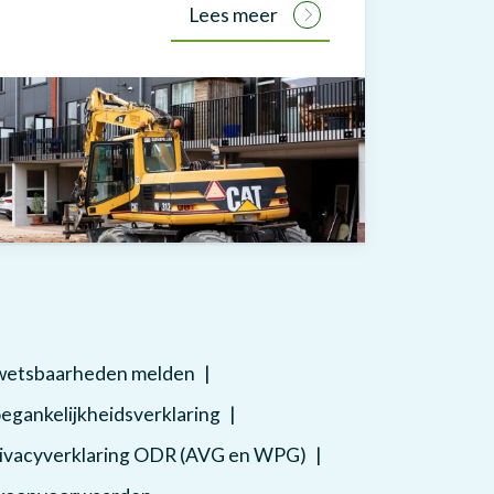
Lees meer
etsbaarheden melden
egankelijkheidsverklaring
ivacyverklaring ODR (AVG en WPG)