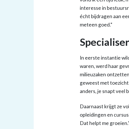
interesse in bestuursre
écht bijdragen aan ee
meteen goed.”
Specialiser
In eerste instantie wi
waren, werd haar gevra
milieuzaken ontzettend
geweest met toezichth
anders, je snapt veel b
Daarnaast krijgt ze v
opleidingen en cursuss
Dat helpt me groeien.