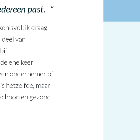
edereen past.
enisvol: ik draag
k deel van
bij
 de ene keer
 een ondernemer of
s hetzelfde, maar
, schoon en gezond