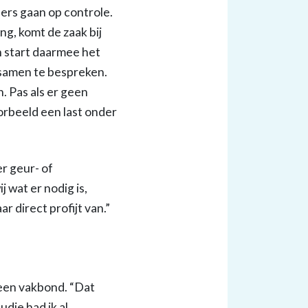
ers gaan op controle.
g, komt de zaak bij
n start daarmee het
e samen te bespreken.
. Pas als er geen
orbeeld een last onder
r geur- of
 wat er nodig is,
 direct profijt van.”
 een vakbond. “Dat
udie had ik al