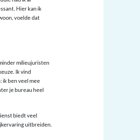
essant. Hier kan ik
 woon, voelde dat
minder milieujuristen
euze. Ik vind
: ik ben veel mee
ter je bureau heel
ienst biedt veel
jkervaring uitbreiden.