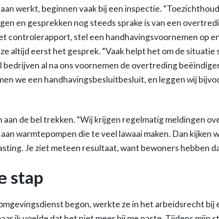
an werkt, beginnen vaak bij een inspectie. “Toezichthoud
gen en gesprekken nog steeds sprake is van een overtredin
k het controlerapport, stel een handhavingsvoornemen op e
t ze altijd eerst het gesprek. “Vaak helpt het om de situati
el bedrijven al na ons voornemen de overtreding beëindigen
en we een handhavingsbesluitbesluit, en leggen wij bijvo
an de bel trekken. “Wij krijgen regelmatig meldingen ove
aan warmtepompen die te veel lawaai maken. Dan kijken wij
sting. Je ziet meteen resultaat, want bewoners hebben daar
e stap
omgevingsdienst begon, werkte ze in het arbeidsrecht bij
maar ik voelde dat het niet meer bij me paste. Tijdens mijn st