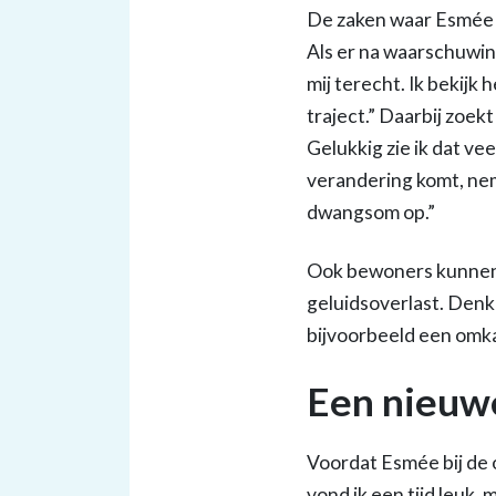
De zaken waar Esmée a
Als er na waarschuwin
mij terecht. Ik bekij
traject.” Daarbij zoek
Gelukkig zie ik dat ve
verandering komt, nem
dwangsom op.”
Ook bewoners kunnen a
geluidsoverlast. Denk 
bijvoorbeeld een omka
Een nieuw
Voordat Esmée bij de 
vond ik een tijd leuk, 