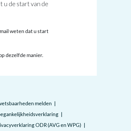
 u de start van de
mail weten dat u start
 op dezelfde manier.
etsbaarheden melden
egankelijkheidsverklaring
ivacyverklaring ODR (AVG en WPG)