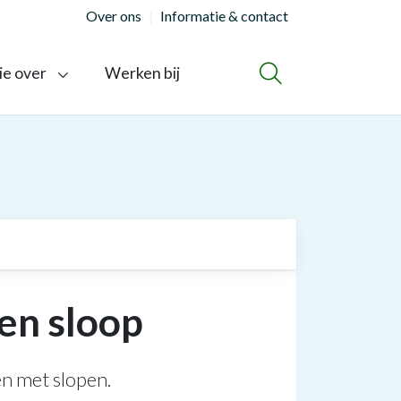
Over ons
Informatie & contact
ie over
Werken bij
ZOEKEN
een sloop
en met slopen.